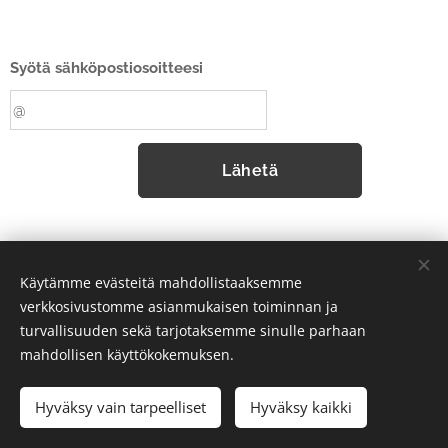
Syötä sähköpostiosoitteesi
Lähetä
Käytämme evästeitä mahdollistaaksemme
verkkosivustomme asianmukaisen toiminnan ja
turvallisuuden sekä tarjotaksemme sinulle parhaan
mahdollisen käyttökokemuksen.
Hyväksy vain tarpeelliset
Hyväksy kaikki
Evästeet